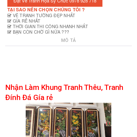
Đặt Vẽ Tranh Họa Sỹ Chức 0978 928 718
TẠI SAO NÊN CHỌN CHÚNG TÔI ?
VẼ TRANH TƯỜNG ĐẸP NHẤT
GÍA RẺ NHẤT
THỜI GIAN THI CÔNG NHANH NHẤT
BẠN CÒN CHỜ GÌ NỮA ???
MÔ TẢ
Nhận Làm Khung Tranh Thêu, Tranh
Đính Đá Gía rẻ