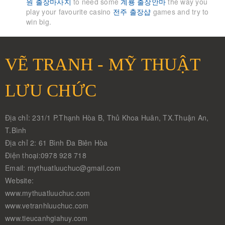
원 출장마사지
to need some
계룡 출장안마
the way you
play your favourite casino
전주 출장샵
games and try to
win big.
VẼ TRANH - MỸ THUẬT
LƯU CHỨC
Địa chỉ: 231/1 P.Thạnh Hòa B, Thủ Khoa Huân, TX.Thuận An,
T.Bình
Địa chỉ 2: 61 Bình Đa Biên Hòa
Điện thoại:0978 928 718
Email: mythuatluuchuc@gmail.com
Website:
www.mythuatluuchuc.com
www.vetranhluuchuc.com
www.tieucanhgiahuy.com