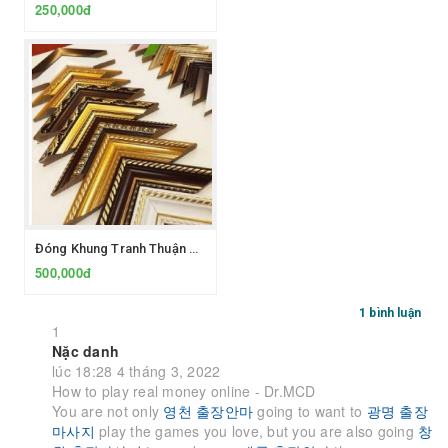
250,000đ
Đóng Khung Tranh Thuận An Bình Dương
500,000đ
1 bình luận
1
Nặc danh
lúc 18:28 4 tháng 3, 2022
How to play real money online - Dr.MCD
You are not only
영천 출장안마
going to want to
광명 출장
마사지
play the games you love, but you are also going
창